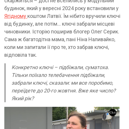
скаржиться – досі не вселились у модульний
будинок, який у вересні 2024 року встановили у
Ягідному
коштом Латвії. Їм нібито вручили ключі
від будинку, але потім… ключі забрали місцеві
чиновники. Історію поширив блогер Олег Серик.
Сама ж багатодітна мама, пані Ніна Наливайко,
коли ми запитали її про те, хто забрав ключі,
відповіла так.
Конкретно ключі – підбіжали, суматоха.
Тільки поїхало телебачення підбіжали,
забрали ключі, сказали: ми все поробимо,
переїдете до 20-го жовтня. Вже яке число?
Який рік?