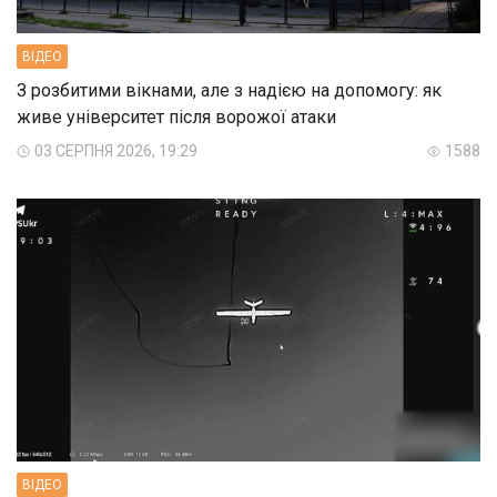
ВIДЕО
З розбитими вікнами, але з надією на допомогу: як
живе університет після ворожої атаки
03 СЕРПНЯ 2026, 19:29
1588
ВIДЕО