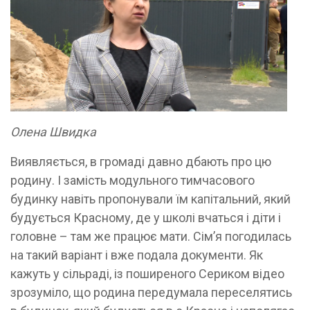
Олена Швидка
Виявляється, в громаді давно дбають про цю
родину. І замість модульного тимчасового
будинку навіть пропонували їм капітальний, який
будується Красному, де у школі вчаться і діти і
головне – там же працює мати. Сім’я погодилась
на такий варіант і вже подала документи. Як
кажуть у сільраді, із поширеного Сериком відео
зрозуміло, що родина передумала переселятись