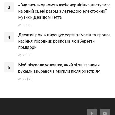
«Вчились в одному класі»: чернігівка виступила
3
на одній сцені разом з легендою електронної
музики Девідом Гетта
35808
Десятки років вирощує сорти томатів та продає
4
насіння: городник розповів як вберегти
помідори
23518
Мобілізували чоловіка, який зі зв’язаними
5
руками вибрався з могили після розстрілу
22125