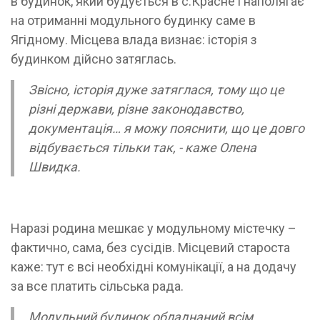
в будинок, який будується в с.Красне і наполягає
на отриманні модульного будинку саме в
Ягідному. Місцева влада визнає: історія з
будинком дійсно затяглась.
Звісно, історія дуже затяглася, тому що це
різні держави, різне законодавство,
документація… я можу пояснити, що це довго
відбувається тільки так, - каже Олена
Швидка.
Наразі родина мешкає у модульному містечку –
фактично, сама, без сусідів. Місцевий староста
каже: тут є всі необхідні комунікації, а на додачу
за все платить сільська рада.
Модульний будинок обладнаний всім