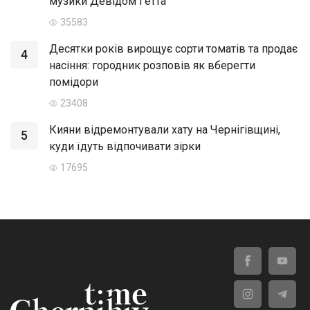
музики Девідом Гетта
35583
Десятки років вирощує сорти томатів та продає
4
насіння: городник розповів як вберегти
помідори
23408
Кияни відремонтували хату на Чернігівщині,
5
куди їдуть відпочивати зірки
17695