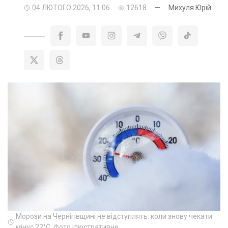
04 ЛЮТОГО 2026, 11:06
12618
—
Михуля Юрій
Морози на Чернігівщині не відступлять: коли знову чекати
мінус 22°C. Фото ілюстративне