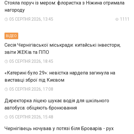
Стояла поруч із мером: флористка з Ніжина отримала
нагороду
05 СЕРПНЯ 2026, 13:45
1111
ВIДЕО
Сесія Чернігівської міськради: китайські інвестори,
звіти ЖЕКів та ППО
05 СЕРПНЯ 2026, 18:45
«Катерині було 29»: невістка нардепа загинула на
виставці зброї під Києвом
05 СЕРПНЯ 2026, 17:08
Директорка ліцею шукає водія для шкільного
автобуса: обіцяють бронювання
05 СЕРПНЯ 2026, 15:48
Чернігівець ночував у потязі біля Броварів - рух