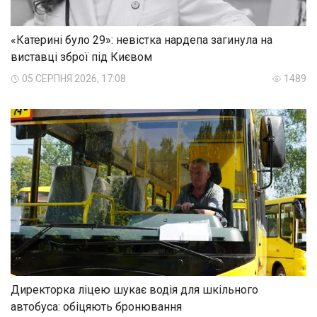
«Катерині було 29»: невістка нардепа загинула на
виставці зброї під Києвом
05 СЕРПНЯ 2026, 17:08
1489
Директорка ліцею шукає водія для шкільного
автобуса: обіцяють бронювання