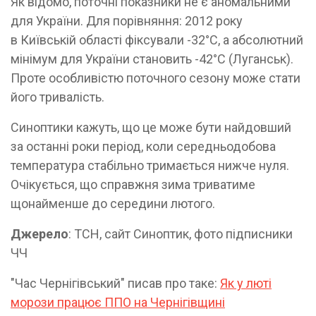
Як відомо, поточні показники не є аномальними
для України. Для порівняння: 2012 року
в Київській області фіксували -32°C, а абсолютний
мінімум для України становить -42°C (Луганськ).
Проте особливістю поточного сезону може стати
його тривалість.
Синоптики кажуть, що це може бути найдовший
за останні роки період, коли середньодобова
температура стабільно тримається нижче нуля.
Очікується, що справжня зима триватиме
щонайменше до середини лютого.
Джерело
: ТСН, сайт Синоптик, фото підписники
ЧЧ
"Час Чернігівський" писав про таке:
Як у люті
морози працює ППО на Чернігівщині