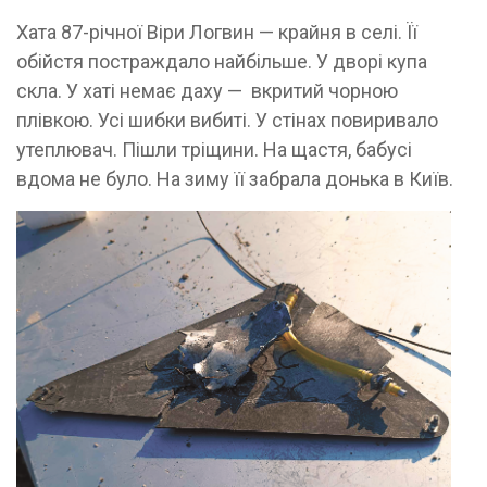
Хата 87-річної Віри Логвин — крайня в селі. Її
обійстя постраждало найбільше. У дворі купа
скла. У хаті немає даху — вкритий чорною
плівкою. Усі шибки вибиті. У стінах повиривало
утеплювач. Пішли тріщини. На щастя, бабусі
вдома не було. На зиму її забрала донька в Київ.