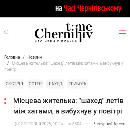
Головна
Новини
Місцева жителька: "шахед" летів між хатами, а вибухнув у
повітрі
ОБСТРІЛ
ОСТЕР
ШАХЕД
ТРИВОГА
Місцева жителька: "шахед" летів
між хатами, а вибухнув у повітрі
02 БЕРЕЗНЯ 2025, 10:04
8504
—
Чепурний Арсен