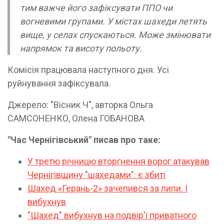
тим важче його зафіксувати ППО чи
вогневими групами. У містах шахеди летять
вище, у селах спускаються. Може змінювати
напрямок та висоту польоту.
Комісія працювала наступного дня. Усі
руйнування зафіксувала.
Джерело: "Вісник Ч", авторка Ольга
САМСОНЕНКО, Олена ГОБАНОВА
"Час Чернігівський" писав про таке:
У третю річницю вторгнення ворог атакував
Чернігівщину "шахедами": є збиті
Шахед «Герань-2» зачепився за липи. І
вибухнув
"Шахед" вибухнув на подвірʼї приватного