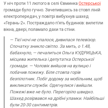
У ніч проти 11 лютого в селі Євминка
Остерської
громади було гучно. Зачепившись за стовп ліній
електропередач, у повітрі вибухнув шахед
«Герань-2». Постраждало п’ять будинків: вилетіли
вікна, двері, поламало дахи та стіни.
— Тієї ночі не спалося, дивилася телевізор.
Спочатку зникло світло. За мить, о 1.48,
бабахнуло, — печалиться Ольга КУДРИЦЬКА,
місцева жителька і депутатка Остерської
громади. — Чоловік вийшов на вулицю і
побачив пожежу. Біля стовпа горів
безпілотник. Побіг додому за мобільним, щоб
викликати служби. Одягнулися і вийшли.
Пожежі вже не було. Перегоріло швидко.
Шахед розірвався на дрібні уламки. Найбільші
були 20-30 сантиметрів.