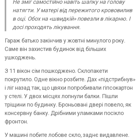
Не зміг самостійно навіть шапку на голову
натягти. У матері від пережитого крововилив
в оці. Обох на «швидкій» повезли в лікарню. І
досі проходять лікування.
Гараж батько закінчив у жовтні минулого року.
Саме він захистив будинок від більших
ушкоджень.
З 11 вікон сім пошкоджено. Склопакети
покрутило. Одне вікно розбите. Дах «підстрибнув»
і ліг назад так, що цвяхи попробивали гіпсокартон
у стелі. У двох місцях лопнули балки. Пішли
тріщини по будинку. Броньовані двері повело, як
консервну банку. Дрібними уламками посікло
фронтон.
У машині побите лобове скло, заднє видавлене.