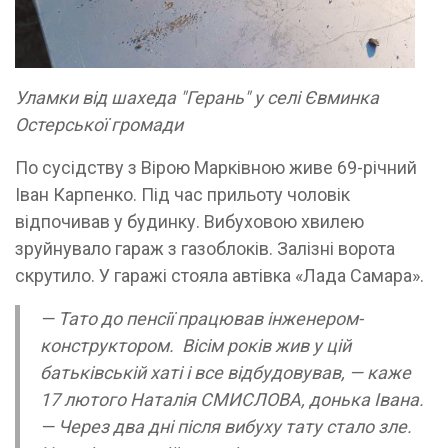
Уламки від шахеда "Герань" у селі Євминка
Остерської громади
По сусідству з Вірою Марківною живе 69-річний
Іван Карпенко. Під час прильоту чоловік
відпочивав у будинку. Вибуховою хвилею
зруйнувало гараж з газоблоків. Залізні ворота
скрутило. У гаражі стояла автівка «Лада Самара».
— Тато до пенсії працював інженером-
конструктором. Вісім років жив у цій
батьківській хаті і все відбудовував, — каже
17 лютого Наталія СМИСЛОВА, донька Івана.
— Через два дні після вибуху тату стало зле.