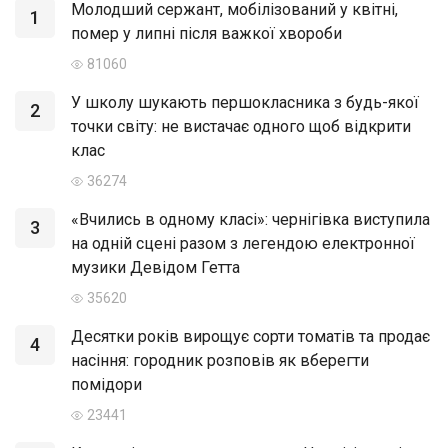
Молодший сержант, мобілізований у квітні,
1
помер у липні після важкої хвороби
81060
У школу шукають першокласника з будь-якої
2
точки світу: не вистачає одного щоб відкрити
клас
36274
«Вчились в одному класі»: чернігівка виступила
3
на одній сцені разом з легендою електронної
музики Девідом Гетта
35620
Десятки років вирощує сорти томатів та продає
4
насіння: городник розповів як вберегти
помідори
23441