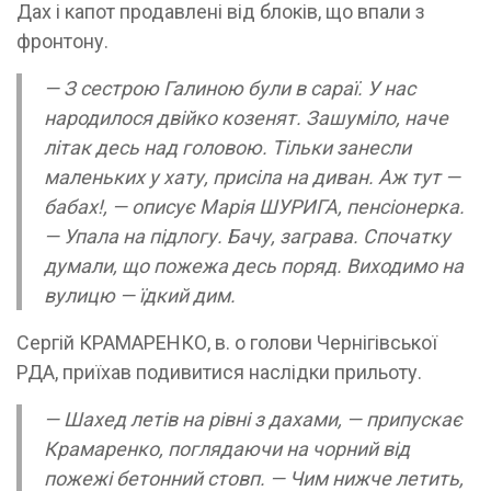
Дах і капот продавлені від блоків, що впали з
фронтону.
— З сестрою Галиною були в сараї. У нас
народилося двійко козенят. Зашуміло, наче
літак десь над головою. Тільки занесли
маленьких у хату, присіла на диван. Аж тут —
бабах!, — описує Марія ШУРИГА, пенсіонерка.
— Упала на підлогу. Бачу, заграва. Спочатку
думали, що пожежа десь поряд. Виходимо на
вулицю — їдкий дим.
Сергій КРАМАРЕНКО, в. о голови Чернігівської
РДА, приїхав подивитися наслідки прильоту.
— Шахед летів на рівні з дахами, — припускає
Крамаренко, поглядаючи на чорний від
пожежі бетонний стовп. — Чим нижче летить,