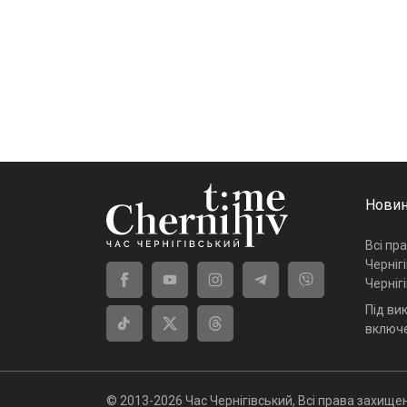
Новин
Всі пр
Черніг
Черніг
Під ви
включе
© 2013-2026 Час Чернігівський, Всі права захищен