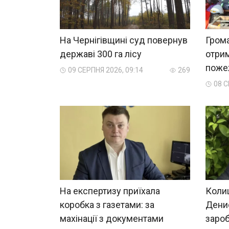
На Чернігівщині суд повернув
Грома
державі 300 га лісу
отри
пожеж
09 СЕРПНЯ 2026, 09:14
269
08 С
На експертизу приїхала
Колиш
коробка з газетами: за
Денис
махінації з документами
зароб