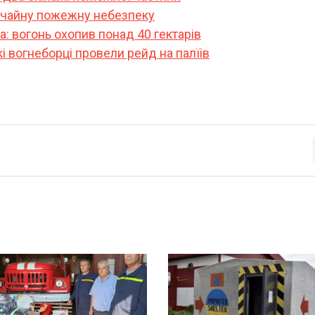
ичайну пожежну небезпеку
 вогонь охопив понад 40 гектарів
кі вогнеборці провели рейд на палїів