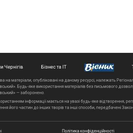
и Чернігів
Бізнес та ІТ
ава на матеріали, опубліковані на даному ресурсі, належать Регіон
івський». Будь-яке використання матеріалів без письмового дозвол
івський» — заборонено.
користанням інформації мається на увазі будь-яке відтворення, реп
ння його частин до інших творів та інші способи, передбачені Закон
і
Політика конфіденційності