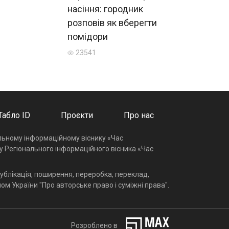
насіння: городник
розповів як вберегти
помідори
23541
Табло ID
Проєкти
Про нас
альному інформаційному віснику «Час
у Регіонального інформаційного вісника «Час
ублікація, поширення, переробка, переклад,
ом України "Про авторське право і суміжні права".
Розроблено в