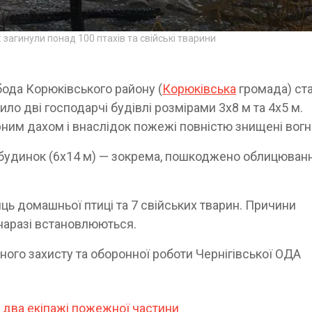
загинули понад 100 птахів та свійські тварини
обода Корюківського району (
Корюківська
громада) ст
ло дві господарчі будівлі розмірами 3х8 м та 4х5 м.
ним дахом і внаслідок пожежі повністю знищені вогн
будинок (6х14 м) — зокрема, пошкоджено облицюван
ць домашньої птиці та 7 свійських тварин. Причини
 наразі встановлюються.
ного захисту та оборонної роботи Чернігівської ОДА
а два екіпажі пожежної частини