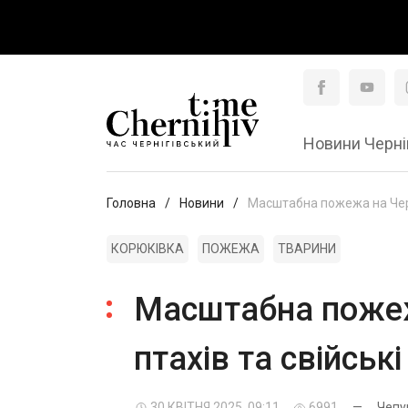
Новини Черні
Головна
Новини
Масштабна пожежа на Черні
КОРЮКІВКА
ПОЖЕЖА
ТВАРИНИ
Масштабна пожежа
птахів та свійськ
30 КВІТНЯ 2025, 09:11
6991
—
Чепу