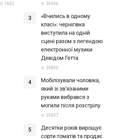
1662
36566
«Вчились в одному
3
класі»: чернігівка
виступила на одній
сцені разом з легендою
електронної музики
Девідом Гетта
35850
Мобілізували чоловіка,
4
який зі зв’язаними
руками вибрався з
могили після розстрілу
25057
Десятки років вирощує
5
сорти томатів та продає