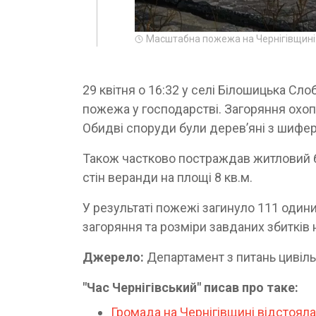
Масштабна пожежа на Чернігівщині: 
29 квітня о 16:32 у селі Білошицька Сл
пожежа у господарстві. Загоряння охопи
Обидві споруди були дерев’яні з шифер
Також частково постраждав житловий 
стін веранди на площі 8 кв.м.
У результаті пожежі загинуло 111 одини
загоряння та розміри завданих збитків
Джерело:
Департамент з питань цивіль
"Час Чернігівський" писав про таке:
Громада на Чернігівщині відстоял