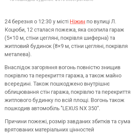
24 березня о 12:30 у місті
Ніжин
по вулиці Л.
Коцюби, 12 сталася пожежа, яка охопила гараж
(5×10 м, стіни цегляні, покрівля шиферна) та
житловий будинок (8×9 м, стіни цегляні, покрівля
металева).
Внаслідок загоряння вогонь повністю знищив
покрівлю та перекриття гаража, а також майно
всередині. Також пошкоджено внутрішнє
облицювання стін гаража, покрівлю та перекриття
житлового будинку по всій площі. Вогонь також
пошкодив автомобіль "LEXUS NX 350".
Причини пожежі, розмір завданих збитків та сума
врятованих матеріальних цінностей