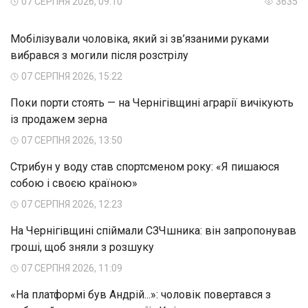
07 СЕРПНЯ 2026, 09:10
3635
Мобілізували чоловіка, який зі зв’язаними руками
вибрався з могили після розстрілу
07 СЕРПНЯ 2026, 15:22
Поки порти стоять — на Чернігівщині аграрії вичікують
із продажем зерна
07 СЕРПНЯ 2026, 13:50
Стрибун у воду став спортсменом року: «Я пишаюся
собою і своєю країною»
07 СЕРПНЯ 2026, 12:23
На Чернігівщині спіймали СЗЧшника: він запропонував
гроші, щоб зняли з розшуку
07 СЕРПНЯ 2026, 11:09
«На платформі був Андрій...»: чоловік повертався з