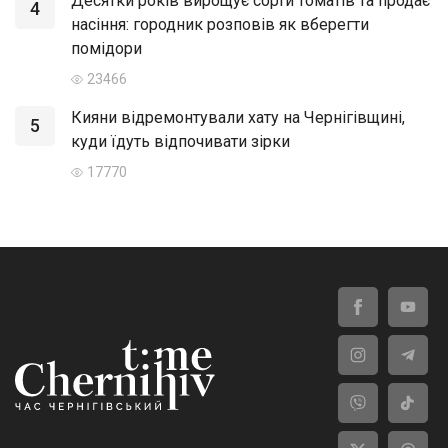
Десятки років вирощує сорти томатів та продає
4
насіння: городник розповів як вберегти
помідори
23466
Кияни відремонтували хату на Чернігівщині,
5
куди їдуть відпочивати зірки
17770