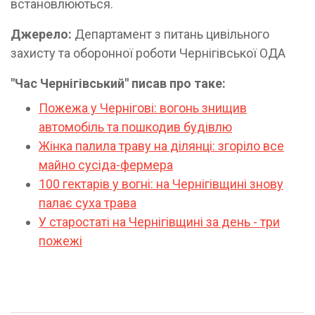
встановлюються.
Джерело:
Департамент з питань цивільного
захисту та оборонної роботи Чернігівської ОДА
"Час Чернігівський" писав про таке:
Пожежа у Чернігові: вогонь знищив
автомобіль та пошкодив будівлю
Жінка палила траву на ділянці: згоріло все
майно сусіда-фермера
100 гектарів у вогні: на Чернігівщині знову
палає суха трава
У старостаті на Чернігівщині за день - три
пожежі