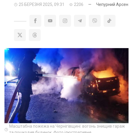
25 БЕРЕЗНЯ 2025, 09:31
2206
—
Чепурний Арсен
Масштабна пожежа на Чернігівщині: вогонь знищив гараж
та пошкодив будинок. Фото ілюстративне