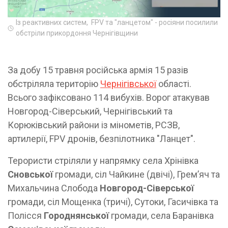
Із реактивних систем, FPV та "ланцетом" - росіяни посилили
обстріли прикордоння Чернігівщини
За добу 15 травня російська армія 15 разів
обстріляла територію
Чернігівської
області.
Всього зафіксовано 114 вибухів. Ворог атакував
Новгород-Сіверський, Чернігівський та
Корюківський райони із мінометів, РСЗВ,
артилерії, FPV дронів, безпілотника "Ланцет".
Терористи стріляли у напрямку села Хрінівка
Сновської
громади, сіл Чайкине (двічі), Гремʼяч та
Михальчина Слобода
Новгород-Сіверської
громади, сіл Мощенка (тричі), Сутоки, Гасичівка та
Полісся
Городнянської
громади, села Баранівка