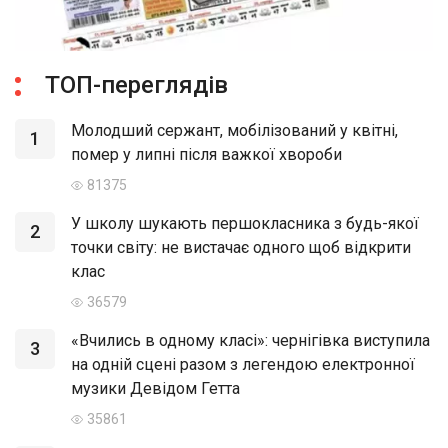
ТОП-переглядів
Молодший сержант, мобілізований у квітні,
1
помер у липні після важкої хвороби
81375
У школу шукають першокласника з будь-якої
2
точки світу: не вистачає одного щоб відкрити
клас
36579
«Вчились в одному класі»: чернігівка виступила
3
на одній сцені разом з легендою електронної
музики Девідом Гетта
35861