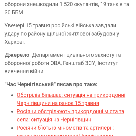
оборони знешкодили 1 520 окупантів, 19 танків та
30 ББМ.
Увечері 15 травня російські війська завдали
удару по району щільної житлової забудови у
Харкові.
Джерело
: Департамент цивільного захисту та
оборонної роботи ОВА, Генштаб ЗСУ, Інститут
вивчення війни
"Час Чернігівський" писав про таке:
Обстрілів більшає: ситуація на прикордонні
Чернігівщини на ранок 15 травня
Росіяни обстрілюють прикордонні міста та
села: ситуація на Чернігівщині
Росіяни бʼють із мінометів та артилерії:
ситуація на прикордонні Чернігівщини