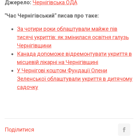
Джерело:
Чернігівська ОДА
"Час Чернігівський" писав про таке:
За чотири роки облаштували майже пів
тисячі укриттів: як змінилася освітня галузь
Чернігівщини
Канада допоможе відремонтувати укриття в
місцевій лікарні на Чернігівщині
У Чернігові коштом Фундації Олени
Зеленської облаштували укриття в дитячому
садочку
Поділитися