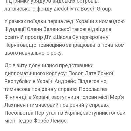
підтримки уряду Аландських островів,
латвійського фонду Ziedot.lv та Bosch Group.
У рамках поїздки перша леді України з командою
Фундації Олени Зеленської також відвідала
освітній простір ДУ «Школа Супергероїв» у
Чернігові, що повноцінно запрацював із початком
цього навчального року.
До візиту долучилися представники
дипломатичного корпусу: Посол Латвійської
Республіки в Україні Андрейс Пілдеговічс,
тимчасова повірена у справах Посольства
Фінляндії в Україні, заступниця голови місії Мер’я
Лахтінен і тимчасовий повірений у справах
Посольства Португалії в Україні, заступник голови
місії Педро Форбс Лемос.