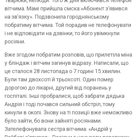
Тварюки, нелюди. Того ж дня включився телефон
вітчима. Мамі прийшла смска:«Абонент з’явився
на зв’язку». Подзвонила городнянському
побратиму вітчима. Той порадив не телефонувати
і не відповідати на дзвінки, то його увімкнули
росіяни.
Вже згодом побратим розповів, що прилетіла міна
у бліндаж і вітчим загинув відразу. Написали, що
це сталося 28 листопада о 7 годині 15 хвилин.
Були там двохсоті й трьохсоті. Один помер
дорогою до лікарні, другий від поранень у
госпіталі. Інші пробралися, щоб забрати дядька
Андрія і тоді почався сильний обстріл, тому
кинули в окопі. Знову на ті позиції вже неможливо
було зайти, бо вони зайняті росіянами.
Зателефонувала сестра вітчима: «Андрій у