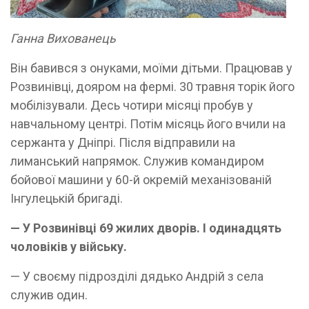
Ганна Вихованець
Він бавився з онуками, моїми дітьми. Працював у
Розвинівці, дояром на фермі. 30 травня торік його
мобілізували. Десь чотири місяці пробув у
навчальному центрі. Потім місяць його вчили на
сержанта у Дніпрі. Після відправили на
лиманський напрямок. Служив командиром
бойової машини у 60-й окремій механізованій
Інгулецькій бригаді.
— У Розвинівці 69 жилих дворів. І одинадцять
чоловіків у війську.
— У своєму підрозділі дядько Андрій з села
служив один.