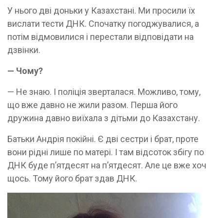
У нього дві доньки у Казахстані. Ми просили їх
вислати тести ДНК. Спочатку погоджувалися, а
потім відмовилися і перестали відповідати на
дзвінки.
— Чому?
— Не знаю. І поліція зверталася. Можливо, тому,
що вже давно не жили разом. Перша його
дружина давно виїхала з дітьми до Казахстану.
Батьки Андрія покійні. Є дві сестри і брат, проте
вони рідні лише по матері. І там відсоток збігу по
ДНК буде п’ятдесят на п’ятдесят. Але це вже хоч
щось. Тому його брат здав ДНК.