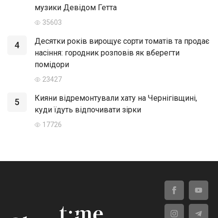
музики Девідом Гетта
35603
Десятки років вирощує сорти томатів та продає
4
насіння: городник розповів як вберегти
помідори
23427
Кияни відремонтували хату на Чернігівщині,
5
куди їдуть відпочивати зірки
17726