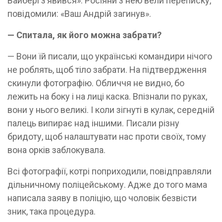
Вайбері з’явився». Росіяни з нею вели переписку,
повідомили: «Ваш Андрій загинув».
— Спитала, як його можна забрати?
— Вони їй писали, що українські командири нічого
не роблять, щоб тіло забрати. На підтвердження
скинули фотографію. Обличчя не видно, бо
лежить на боку і на лиці каска. Впізнали по руках,
вони у нього великі. І коли зігнуті в кулак, середній
палець випирає над іншими. Писали різну
бридоту, щоб налаштувати нас проти своїх, тому
вона орків заблокувала.
Всі фотографії, котрі поприходили, повідправляли
дільничному поліцейському. Адже до того мама
написала заяву в поліцію, що чоловік безвісти
зник, така процедура.