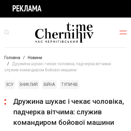
Головна
Новини
Дружина шукає і чекає чоловіка, падчерка вітчима:
служив командиром бойової машини
ЗСУ
ЗНИКЛИЙ
ВІЙНА
ТУПИЧІВ
Дружина шукає і чекає чоловіка,
падчерка вітчима: служив
командиром бойової машини