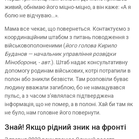
живий, обнімаю його міцно-міцно, а він каже: «А я
болю не відчуваю...».
Мама все чекає, що повернеться. Контактуємо з
координаційним штабом з питань поводження з
військовополоненими (
його голова Кирило
Буданов — начальник управління розвідки
Міноборони, - авт.
). Штаб надає консультативну
допомогу родинам військових, котрі потрапили в
полон або зникли безвісти. Там розповіли буває
людину вважали загиблою, бо не намацувався
пульс, а з часом з’являлася підтверджена
інформація, що не помер, а в полоні. Хай би там як
не було, нам головне його повернути.
Знай! Якщо рідний зник на фронті