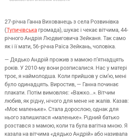
27-річна Ганна Вихованець з села Розвинівка
(
Тупичівська
громада), шукає і чекає вітчима, 44-
річного Андрія Людвиговича Зейканя. Так само
як і її мати, 56-річна Раїса Зейкань, чоловіка.
— Дядько Андрій прожив з мамою п’ятнадцять
років. У 2010-му вони розписалися. Нас у матері
троє, я наймолодша. Коли прийшов у сім’ю, мені
було одинадцять. Виростив, — Ганна починає
плакати. Потім вимовляє: «Важко...». Вітчим
любив, як рідну, нічого для мене не жалів. Казав:
«Моє маленьке». Стала дорослою, однак для
нього залишилася «маленьке». Рідний батько
розстався з мамою, коли та була вагітна мною. Я
казала на вітчима «дядько Андрій» або називала