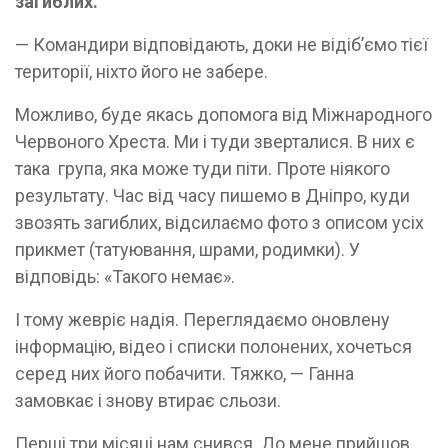
загиблих.
— Командири відповідають, доки не відіб’ємо тієї
території, ніхто його не забере.
Можливо, буде якась допомога від Міжнародного
Червоного Хреста. Ми і туди зверталися. В них є
така група, яка може туди піти. Проте ніякого
результату. Час від часу пишемо в Дніпро, куди
звозять загиблих, відсилаємо фото з описом усіх
прикмет (татуювання, шрами, родимки). У
відповідь: «Такого немає».
І тому жевріє надія. Переглядаємо оновлену
інформацію, відео і списки полонених, хочеться
серед них його побачити. Тяжко, — Ганна
замовкає і знову втирає сльози.
Перші три місяці нам снився. До мене прийшов