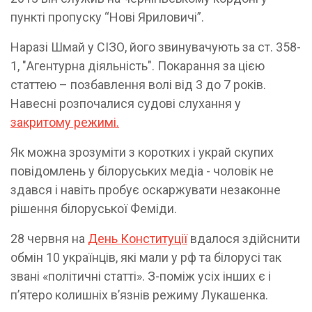
пункті пропуску “Нові Яриловичі”.
Наразі Шмай у СІЗО, його звинувачують за ст. 358-
1, "Агентурна діяльність". Покарання за цією
статтею – позбавлення волі від 3 до 7 років.
Навесні розпочалися судові слухання у
закритому режимі.
Як можна зрозуміти з коротких і украй скупих
повідомлень у білоруських медіа - чоловік не
здався і навіть пробує оскаржувати незаконне
рішення білоруської Феміди.
28 червня на
День Конституції
вдалося здійснити
обмін 10 українців, які мали у рф та білорусі так
звані «політичні статті». З-поміж усіх інших є і
пʼятеро колишніх вʼязнів режиму Лукашенка.