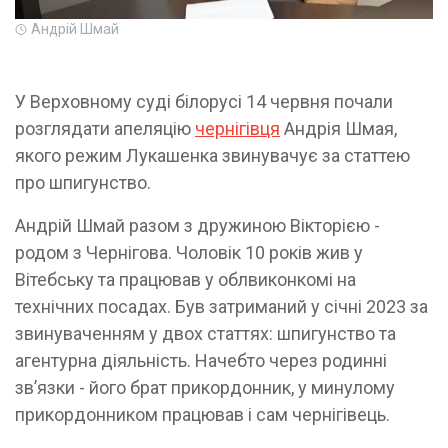
Андрій Шмай
У Верховному суді білорусі 14 червня почали
розглядати апеляцію
чернігівця
Андрія Шмая,
якого режим Лукашенка звинувачує за статтею
про шпигунство.
Андрій Шмай разом з дружиною Вікторією -
родом з Чернігова. Чоловік 10 років жив у
Вітебську та працював у облвиконкомі на
технічних посадах. Був затриманий у січні 2023 за
звинуваченням у двох статтях: шпигунство та
агентурна діяльність. Начебто через родинні
звʼязки - його брат прикордонник, у минулому
прикордонником працював і сам чернігівець.