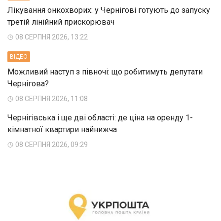
Лікування онкохворих: у Чернігові готують до запуску
третій лінійний прискорювач
08 СЕРПНЯ 2026, 13:22
ВIДЕО
Можливий наступ з півночі: що робитимуть депутати
Чернігова?
08 СЕРПНЯ 2026, 11:08
Чернігівська і ще дві області: де ціна на оренду 1-
кімнатної квартири найнижча
08 СЕРПНЯ 2026, 09:29