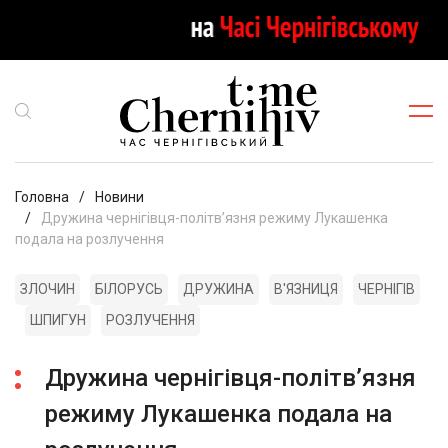
Головна
Новини
Дружина чернігівця-політвʼязня режиму Лукашенка
подала на розлучення
ЗЛОЧИН
БІЛОРУСЬ
ДРУЖИНА
В'ЯЗНИЦЯ
ЧЕРНІГІВ
ШПИГУН
РОЗЛУЧЕННЯ
Дружина чернігівця-політвʼязня
режиму Лукашенка подала на