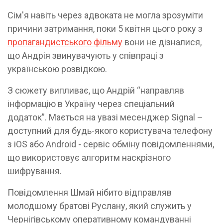
Сім'я навіть через адвоката не могла зрозуміти
причини затримання, поки 5 квітня цього року з
пропагандистського фільму
вони не дізналися,
що Андрія звинувачують у співпраці з
українською розвідкою.
З сюжету випливає, що Андрій “направляв
інформацію в Україну через спеціальний
додаток”. Мається на увазі месенджер Signal –
доступний для будь-якого користувача телефону
з iOS або Android - сервіс обміну повідомленнями,
що використовує алгоритм наскрізного
шифрування.
Повідомлення Шмай нібито відправляв
молодшому братові Руслану, який служить у
Чернігівському оперативному командуванні