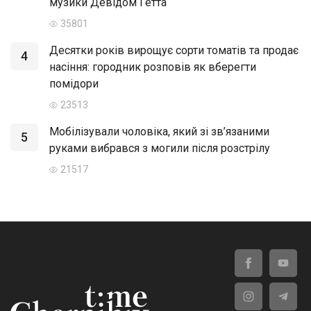
музики Девідом Гетта
35801
Десятки років вирощує сорти томатів та продає
4
насіння: городник розповів як вберегти
помідори
23513
Мобілізували чоловіка, який зі зв’язаними
5
руками вибрався з могили після розстрілу
21517