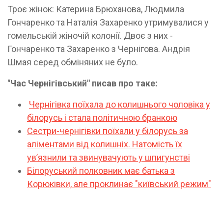
Троє жінок: Катерина Брюханова, Людмила
Гончаренко та Наталія Захаренко утримувалися у
гомельській жіночій колонії. Двоє з них -
Гончаренко та Захаренко з Чернігова. Андрія
Шмая серед обміняних не було.
"Час Чернігівський" писав про таке:
Чернігівка поїхала до колишнього чоловіка у
білорусь і стала політичною бранкою
Сестри-чернігівки поїхали у білорусь за
аліментами від колишніх. Натомість їх
увʼязнили та звинувачують у шпигунстві
Білоруський полковник має батька з
Корюківки, але проклинає "київський режим"