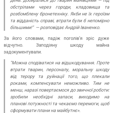
день: добиралися до тварин манівцями — під
обстрілами через городи, кладовища та
розбомблену бронетехніку. Якби не їх героїзм
та відданість справі, втрати були б непомірно
більшими!" — розповідає
Андрій Іваненко.
За його словами, падіж поголів’я зріс дуже
відчутно. Заподіяну шкоду майна
задокументували.
"Можна сподіватися на відшкодування. Проте
втрати тварин, персоналу, моральну шкоду
від терору та руйнації того, що плекали
роками, компенсувати неможливо. Тим не
менш, наразі повертаємося до звичної роботи:
зробили необхідні запаси, виходимо на
планові потужності та чекаємо перемоги, щоб
сформувати плани на майбутнє».