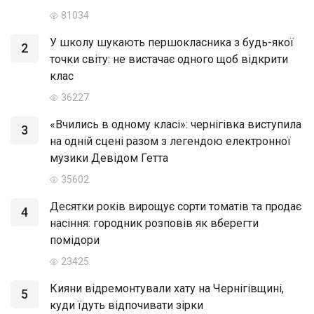
81034
У школу шукають першокласника з будь-якої
2
точки світу: не вистачає одного щоб відкрити
клас
36227
«Вчились в одному класі»: чернігівка виступила
3
на одній сцені разом з легендою електронної
музики Девідом Гетта
35602
Десятки років вирощує сорти томатів та продає
4
насіння: городник розповів як вберегти
помідори
23425
Кияни відремонтували хату на Чернігівщині,
5
куди їдуть відпочивати зірки