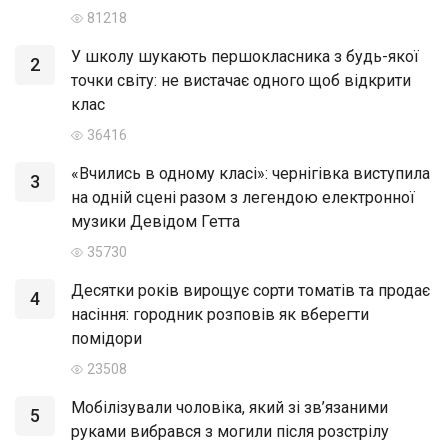
81218
У школу шукають першокласника з будь-якої
2
точки світу: не вистачає одного щоб відкрити
клас
36416
«Вчились в одному класі»: чернігівка виступила
3
на одній сцені разом з легендою електронної
музики Девідом Гетта
35730
Десятки років вирощує сорти томатів та продає
4
насіння: городник розповів як вберегти
помідори
23508
Мобілізували чоловіка, який зі зв’язаними
5
руками вибрався з могили після розстрілу