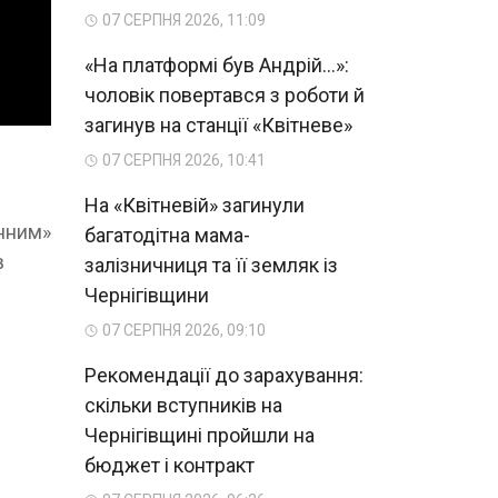
07 СЕРПНЯ 2026, 11:09
«На платформі був Андрій...»:
чоловік повертався з роботи й
загинув на станції «Квітневе»
07 СЕРПНЯ 2026, 10:41
На «Квітневій» загинули
инним»
багатодітна мама-
в
залізничниця та її земляк із
Чернігівщини
07 СЕРПНЯ 2026, 09:10
Рекомендації до зарахування:
скільки вступників на
Чернігівщині пройшли на
бюджет і контракт