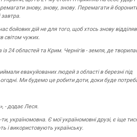
перемагати знову, знову, знову. Перемагати й боронити
і завтра.
час бойових дій не для того, щоб хтось знову відділяв
ув світом чужих.
 із 24 областей та Крим. Чернігів - земля, де творила
иймали евакуйованих людей з області в березні під
годні. Ми будемо це робити доти, доки буде потреб
, - додає Леся.
9-ти, україномовна. Є мої україномовні друзі, є іще тис
ть і використовують українську.