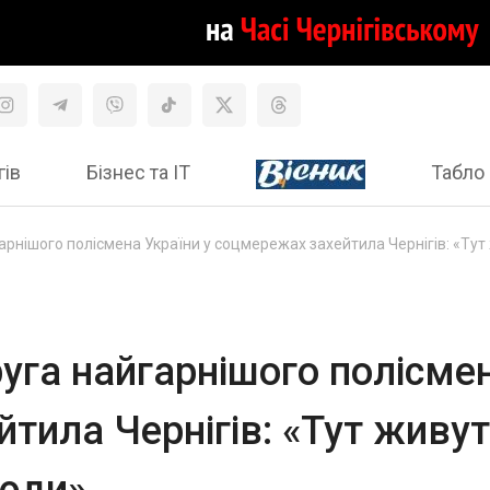
гів
Бізнес та ІТ
Табло 
рнішого полісмена України у соцмережах захейтила Чернігів: «Тут
уга найгарнішого полісмен
тила Чернігів: «Тут живут
люди»