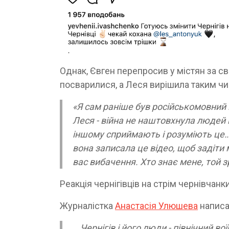
Однак, Євген перепросив у містян за св
посварилися, а Леся вирішила таким ч
«Я сам раніше був російськомовний 
Леся - війна не наштовхнула людей н
іншому сприймають і розуміють це… 
вона записала це відео, щоб задіти
вас вибачення. Хто знає мене, той зр
Реакція чернігівців на стрім чернівчанк
Журналістка
Анастасія Улюшева
написа
...Чернігів і його люди - північний во