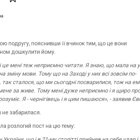
ою подругу, пояснивши її вчинок тим, що це вони
ином дошкулити йому.
і це мені теж неприємно читати. Я знаю, що мала на у
а зміну мови. Тому що на Заході у них всі зовсім по-
так сталося, що ми сьогодні посварилися, тож на ем
 мене за живе. Тому мені дуже неприємно і я щиро пр
озуміє. Я - чернігівець і я цим пишаюся», - заявив Єв
и не забарилася.
ла розлогий пост на цю тему:
їн України, що і в 21-му столітті прийняв на себе удар і