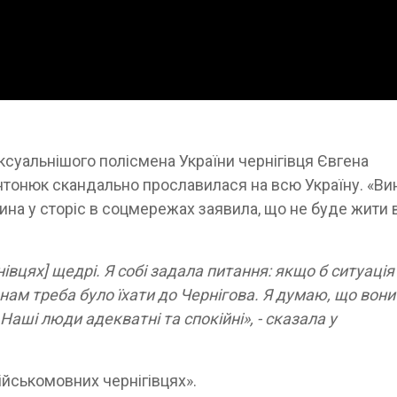
ксуальнішого полісмена України чернігівця Євгена
Антонюк скандально прославилася на всю Україну. «В
чина у сторіс в соцмережах заявила, що не буде жити 
рнівцях] щедрі. Я собі задала питання: якщо б ситуація
і нам треба було їхати до Чернігова. Я думаю, що вони
аші люди адекватні та спокійні», - сказала у
ійськомовних чернігівцях».