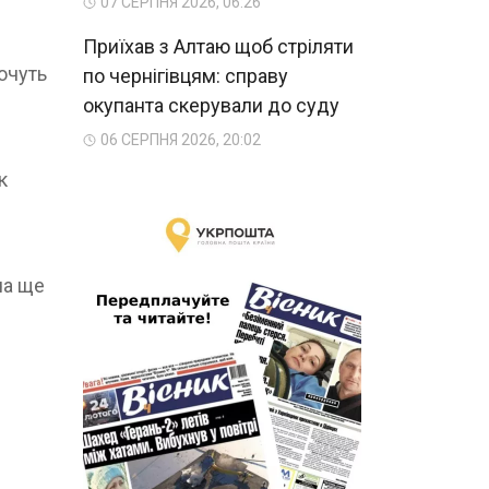
07 СЕРПНЯ 2026, 06:26
Приїхав з Алтаю щоб стріляти
хочуть
по чернігівцям: справу
окупанта скерували до суду
06 СЕРПНЯ 2026, 20:02
к
ча ще