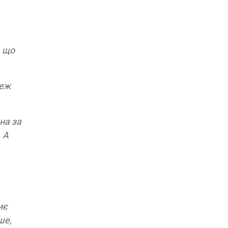
, що
теж
на за
 А
иє
ше,