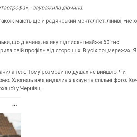
атастрофа», - зауважила дівчина.
також мають ще й радянський менталітет, ліниві, «не 
льки, що дівчина, на яку підписані майже 60 тис
крила свій профіль від сторонніх. В усіх соцмережах. Я
банила теж. Тому розмови по душах не вийшло. Чи
омо. Хлопець вже видалив з акаунтів спільні фото. Хо
ханої у Чернівці.