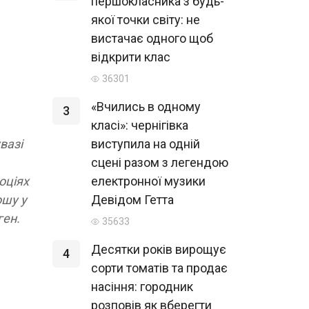
першокласника з будь-
якої точки світу: не
вистачає одного щоб
відкрити клас
36301
«Вчились в одному
3
класі»: чернігівка
вазі
виступила на одній
сцені разом з легендою
оціях
електронної музики
ошу у
Девідом Гетта
ген.
35633
Десятки років вирощує
4
сорти томатів та продає
насіння: городник
розповів як вберегти