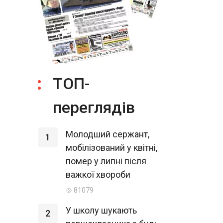
ТОП-
переглядів
Молодший сержант,
1
мобілізований у квітні,
помер у липні після
важкої хвороби
81079
У школу шукають
2