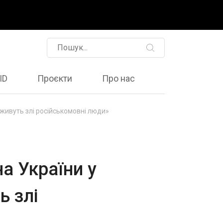
ID
Проєкти
Про нас
 живуть злі російськомовні люди»
а України у
ь злі