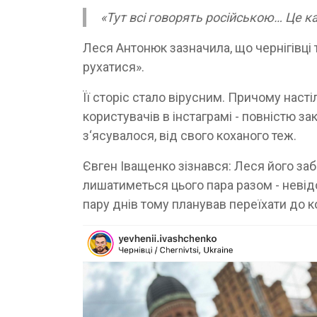
«Тут всі говорять російською… Це к
Леся Антонюк зазначила, що чернігівці 
рухатися».
Її сторіс стало вірусним. Причому насті
користувачів в інстаграмі - повністю за
з‘ясувалося, від свого коханого теж.
Євген Іващенко зізнався: Леся його за
лишатиметься цього пара разом - невід
пару днів тому планував переїхати до ко