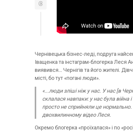
Чернівецька бізнес-леді, подруга найсе
Іващенка та інстаграм-блогерка Леся 
виявився… Чернігів та його жителі. Дів
місті, бо тут «погані люди».
«...люди зліші ніж у нас. У нас [в Че
склалася навпаки: у нас була війна 
просто не сприйняли це нормально. Н
двохвилинному відео Леся.
Окремо блогерка «проїхалася» і по «рос