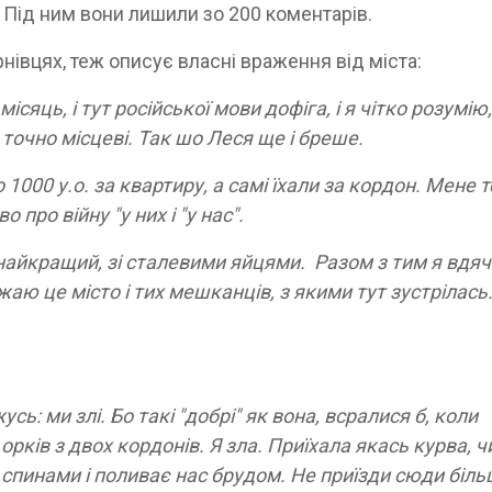
 Під ним вони лишили зо 200 коментарів.
рнівцях, теж описує власні враження від міста:
ісяць, і тут російської мови дофіга, і я чітко розумію
 точно місцеві. Так шо Леся ще і бреше.
 1000 у.о. за квартиру, а самі їхали за кордон. Мене 
 про війну "у них і "у нас".
найкращий, зі сталевими яйцями. Разом з тим я вдяч
аю це місто і тих мешканців, з якими тут зустрілась.
ь: ми злі. Бо такі "добрі" як вона, всралися б, коли
рків з двох кордонів. Я зла. Приїхала якась курва, ч
спинами і поливає нас брудом. Не приїзди сюди біль