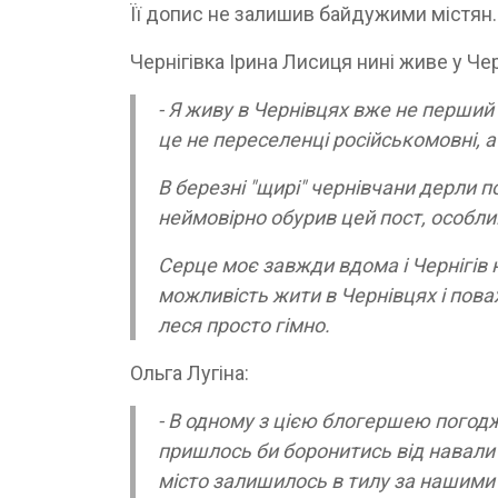
Її допис не залишив байдужими містян.
Чернігівка Ірина Лисиця нині живе у Че
- Я живу в Чернівцях вже не перший м
це не переселенці російськомовні, а
В березні "щирі" чернівчани дерли по
неймовірно обурив цей пост, особливо
Серце моє завжди вдома і Чернігів 
можливість жити в Чернівцях і поваж
леся просто гімно.
Ольга Лугіна:
- В одному з цією блогершею погоджус
пришлось би боронитись від навали о
місто залишилось в тилу за нашими 