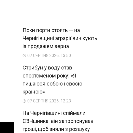
Поки порти стоять — на
Чернігівщині аграрії вичікують
із продажем зерна
07 СЕРПНЯ 2026, 13:50
Стрибун у воду став
спортсменом року: «Я
пишаюся собою і своєю
країною»
07 СЕРПНЯ 2026, 12:23
На Чернігівщині спіймали
СЗЧшника: він запропонував
гроші, щоб зняли з розшуку