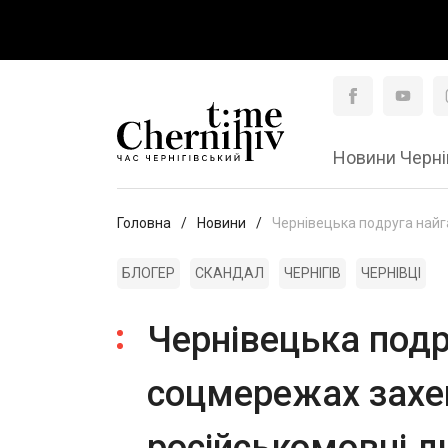
Новини Черні
Головна
Новини
Чернівецька подруга найга
БЛОГЕР
СКАНДАЛ
ЧЕРНІГІВ
ЧЕРНІВЦІ
Чернівецька подр
соцмережах захей
російськомовні 