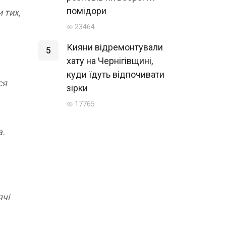
помідори
 тих,
23464
Кияни відремонтували
5
хату на Чернігівщині,
куди їдуть відпочивати
ся
зірки
17765
а.
ячі