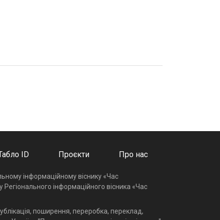
Табло ID
Проєкти
Про нас
альному інформаційному віснику «Час
у Регіонального інформаційного вісника «Час
ублікація, поширення, переробка, переклад,