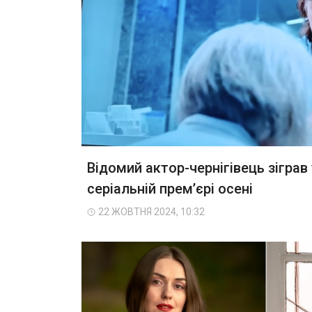
Відомий актор-чернігівець зіграв 
серіальній премʼєрі осені
22 ЖОВТНЯ 2024, 10:32