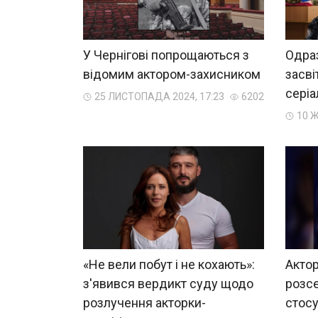
У Чернігові попрощаються з
Одраз
відомим актором-захисником
засві
серіа
25 ЛИСТОПАДА 2024, 17:23
6202
10 Ж
«Не вели побут і не кохають»:
Актор
з'явився вердикт суду щодо
розсе
розлучення акторки-
стос