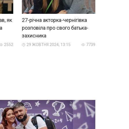
в, як
27-річна акторка-чернігівка
а
розповіла про свого батька-
захисника
2552
29 ЖОВТНЯ 2024, 13:15
7739