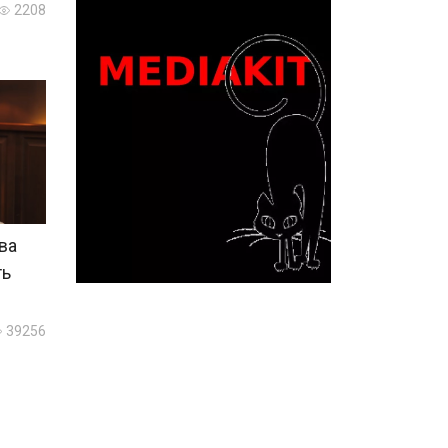
2208
ва
ть
39256