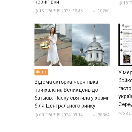
чернігівки
18 Г
15 ТРАВНЯ 2025, 10:45
10260
У ме
ФОТО
бойко
Відома акторка-чернігівка
гастр
приїхала на Великдень до
украї
батьків. Паску святила у храмі
Серед
біля Центрального ринку
28 С
08 ТРАВНЯ 2024, 09:14
38864