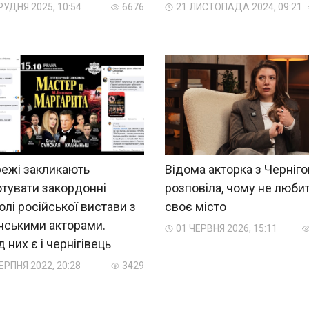
РУДНЯ 2025, 10:54
6676
21 ЛИСТОПАДА 2024, 09:21
режі закликають
Відома акторка з Черніго
тувати закордонні
розповіла, чому не люби
олі російської вистави з
своє місто
нськими акторами.
01 ЧЕРВНЯ 2026, 15:11
 них є і чернігівець
ЕРПНЯ 2022, 20:28
3429