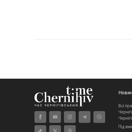
Новин
Всі пр
Черніг
Черніг
Під ви