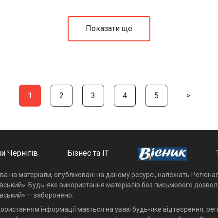
Показати ще
1
2
3
4
5
>
и Чернігів
Бізнес та ІТ
ава на матеріали, опубліковані на даному ресурсі, належать Регіон
івський». Будь-яке використання матеріалів без письмового дозвол
івський» — заборонено.
користанням інформації мається на увазі будь-яке відтворення, реп