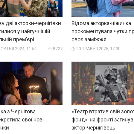
у дві акторки-чернігівки
Відома акторка-ніжинка
тилися у найгучнішій
прокоментувала чутки п
льній премʼєрі
своє заміжжя
ОВТНЯ 2024, 11:54
8727
20 ТРАВНЯ 2025, 12:30
ка з Чернігова
«Театр втратив свій золо
кретила свої нові
фонд»: на фронті загинув
унки
актор-чернігівець