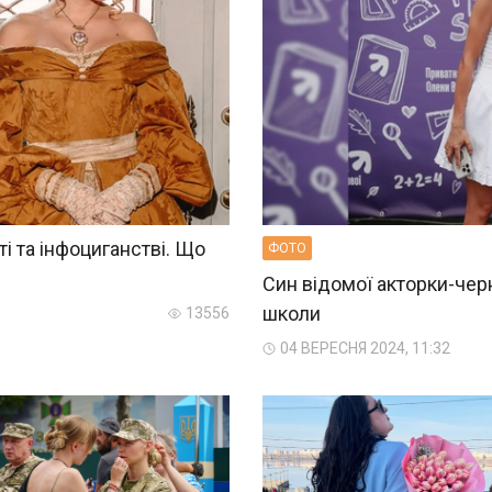
ті та інфоциганстві. Що
ФОТО
Син відомої акторки-черн
школи
13556
04 ВЕРЕСНЯ 2024, 11:32