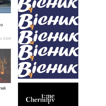
ро
6324
тий